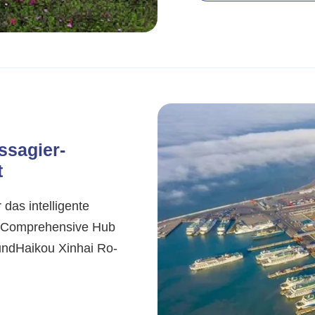
ssagier-
t
 das intelligente
r Comprehensive Hub
rundHaikou Xinhai Ro-