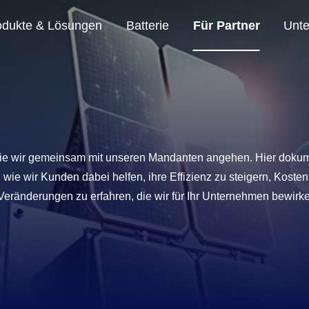
odukte & Lösungen
Batterie
Für Partner
Unte
ervice einsetzen, schließen Sie sich uns an.
en, jederzeit über unsere Entwicklungsfortschritte informiert zu bleiben.
MF Motorradbatterie
Heavy Duty und Marine
Hochleistungs-Lkw-Batterie (HD).
Marine-Deep-Cycle-Batterie
ar, die wir gemeinsam mit unseren Mandanten angehen. Hier do
ie wir Kunden dabei helfen, ihre Effizienz zu steigern, Kosten
Veränderungen zu erfahren, die wir für Ihr Unternehmen bewirk