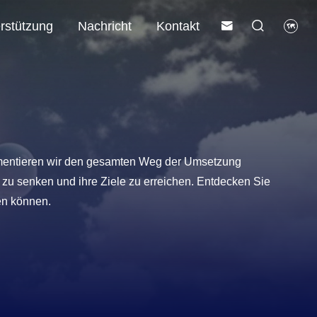
rstützung
Nachricht
Kontakt



Lithiumbatterie für Telekommunikation und Kommunikation
Kommerzielles und industrielles (C&I) ESS
kumentieren wir den gesamten Weg der Umsetzung
 zu senken und ihre Ziele zu erreichen. Entdecken Sie
en können.