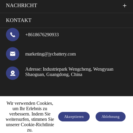
NACHRICHT

KONTAKT

+8618676290933

marketing@jycbattery.com
Adresse:
Industriepark Wengcheng, Wengyuan

Shaoguan, Guangdong, China



Wir verwenden Cookies,
um Ihr Erlebnis zu
verbessern. Indem Sie
Akzeptieren
Ablehnung
weitersurfen, stimmen Sie
unserer Cookie-Richtlinie


KOSTENLOSES ANGEBOT
zu.