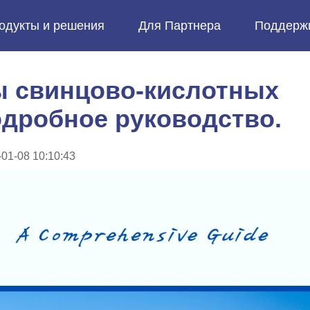
одукты и решения
Для Партнера
Поддерж
е можете связаться с нами напрямую.
нность Энергетика
муникации и энергетика
Автомобильная промышленность
ы свинцово-кислотных
одробное руководство.
01-08 10:10:43