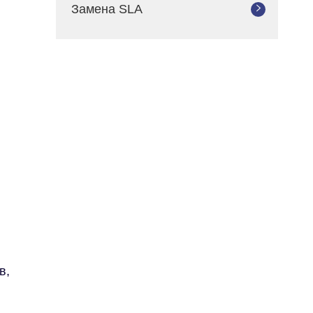
Замена SLA

в,