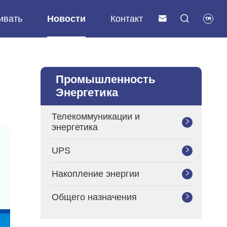
ивать
Новости
Контакт



Низкоскоростной электромобиль
Стартерный аккумулятор
Коммерческие приложения
Промышленность
Энергетика
Телекоммуникации и

энергетика
UPS

Накопление энергии

Общего назначения
