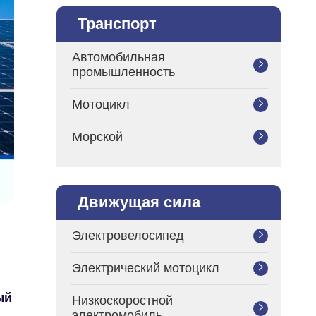
Транспорт
Автомобильная

промышленность
Мотоцикл

Морской

Движущая сила
Электровелосипед

Электрический мотоцикл

ый
Низкоскоростной

электромобиль