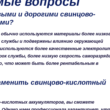
мые вопросы
выми и дорогими свинцово-
ами?
 обычно используются материалы более низко
ок службы и подвержены влиянию окружающей
в используются более качественные электроли
ок службы, более низкую скорость саморазряда
ю, что может быть более рентабельным в
заменить свинцово-кислотный
о-кислотных аккумуляторов, вы сможете
 Однако наем профессионала гарантирует, чт