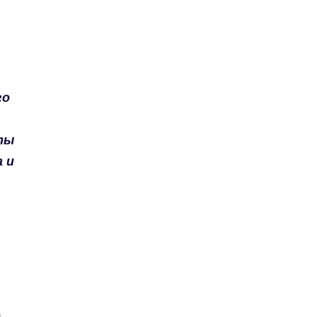
го
ты
 и
о