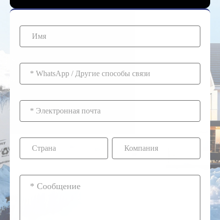
Инвестиции
окупаются за счет
увеличения срока
службы, отсутствия
необходимости в
обслуживании и
повышения
безопасности.