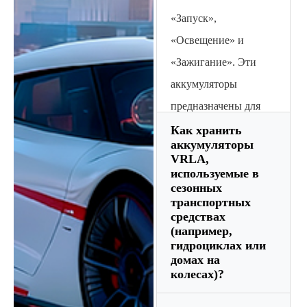
«Запуск»,
«Освещение» и
«Зажигание». Эти
аккумуляторы
предназначены для
подачи высокого тока
Как хранить
аккумуляторы
в течение нескольких
VRLA,
секунд для запуска
используемые в
сезонных
двигателя
транспортных
внутреннего
средствах
(например,
сгорания, а затем
гидроциклах или
домах на
быстрой подзарядки
колесах)?
от генератора
переменного тока.