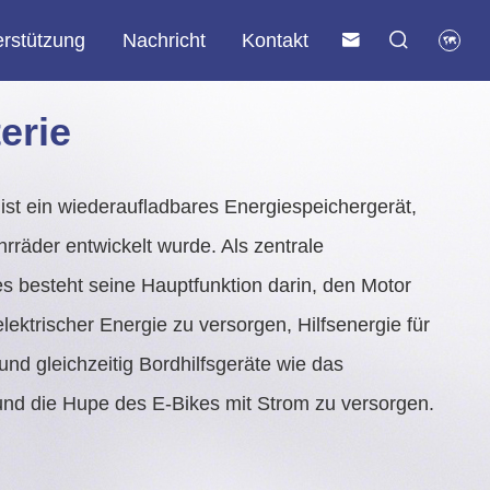
erstützung
Nachricht
Kontakt



Lithiumbatterie für Telekommunikation und Kommunikation
Kommerzielles und industrielles (C&I) ESS
erie
ist ein wiederaufladbares Energiespeichergerät,
ahrräder entwickelt wurde. Als zentrale
s besteht seine Hauptfunktion darin, den Motor
elektrischer Energie zu versorgen, Hilfsenergie für
 und gleichzeitig Bordhilfsgeräte wie das
 und die Hupe des E-Bikes mit Strom zu versorgen.