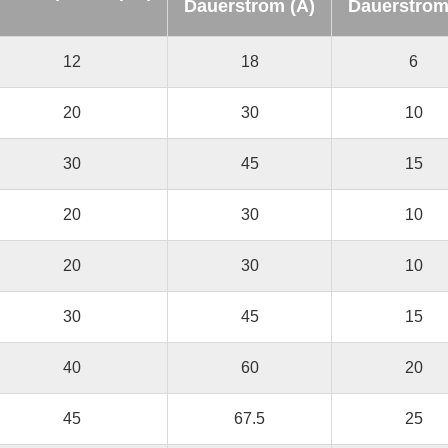
Dauerstrom (A)
Dauerstrom
12
18
6
20
30
10
30
45
15
20
30
10
20
30
10
30
45
15
40
60
20
45
67.5
25