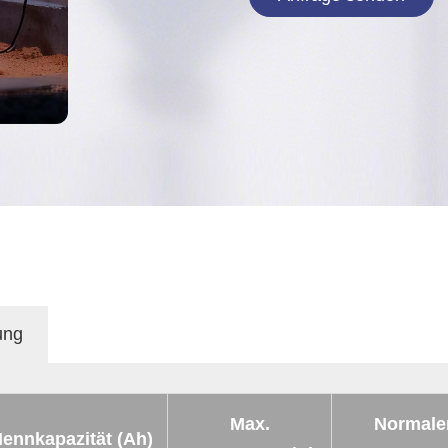
ung
Max.
Normale
ennkapazität (Ah)