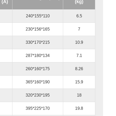
 (A)
(kg)
240*155*110
6.5
230*156*165
7
330*170*215
10.9
287*180*134
7.1
260*160*175
8.26
365*160*190
15.9
320*230*195
18
395*225*170
19.8