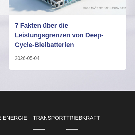
Deep-Cycle-Bleibatterie: Ein
vollständiger Leitfaden für USV-
Systeme
2026-05-11
E ENERGIE
TRANSPORT
TRIEBKRAFT