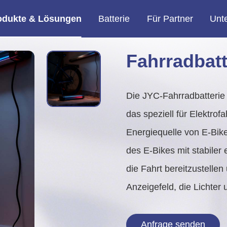
odukte & Lösungen
Batterie
Für Partner
Unt
ervice einsetzen, schließen Sie sich uns an.
en, jederzeit über unsere Entwicklungsfortschritte informiert zu bleiben.
MF Motorradbatterie
Heavy Duty und Marine
Hochleistungs-Lkw-Batterie (HD).
Marine-Deep-Cycle-Batterie
Fahrradbatt
Die JYC-Fahrradbatterie 
das speziell für Elektrof
Energiequelle von E-Bike
des E-Bikes mit stabiler 
die Fahrt bereitzustellen
Anzeigefeld, die Lichter
Anfrage senden