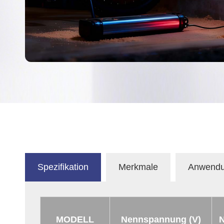
Spezifikation
Merkmale
Anwend
MODELL
Nennspannung (V)
N