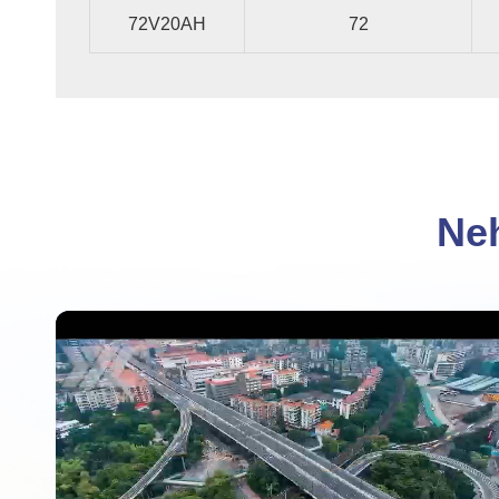
72V20AH
72
Neh