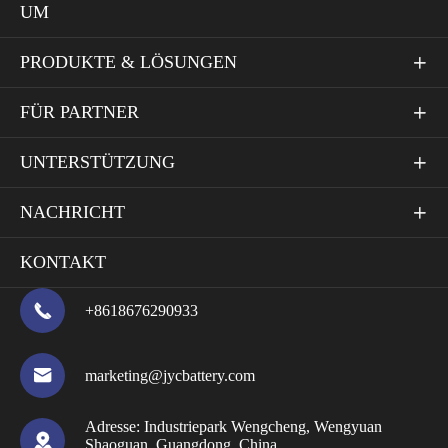
UM
PRODUKTE & LÖSUNGEN

FÜR PARTNER

UNTERSTÜTZUNG

NACHRICHT

KONTAKT

+8618676290933

marketing@jycbattery.com
Adresse:
Industriepark Wengcheng, Wengyuan

Shaoguan, Guangdong, China