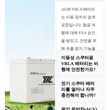
AGM VRLA 배터리
는 이동 장치의 업계
표준입니다. 항공 여
행에 대해 FAA 승인
을 받았고, 안전을 위
해 유출 방지 기능을
갖추고 있으며 일상적
이동성 스쿠터용
VRLA 배터리는 비
인 독립에 필요한 심
행에 안전한가요?
층 주기 신뢰성을 제
공합니다.
전기 스쿠터 배터
예, VRLA 배터리는
리를 얼마나 자주
비유출형 배터리로 분
충전해야 합니까?
류되며 일반적으로 비
행기에 반입이 허용됩
무인 운반차(AGV)
매 사용 후에는 충전