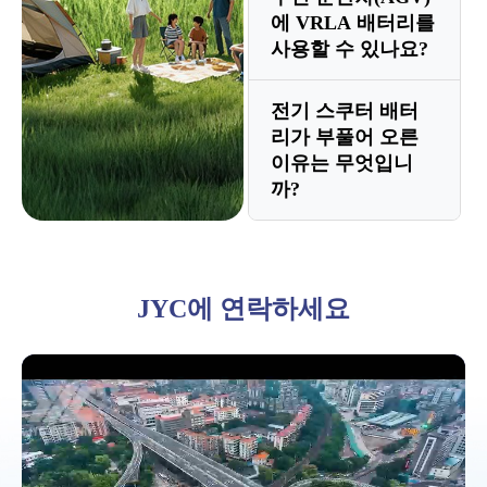
에 VRLA 배터리를
니다. 그러나 항상 사
해야 합니다. 배터리
사용할 수 있나요?
전에 항공사에 알리고
의 작은 부분만 사용
배터리 안전보건자료
하더라도 납축 배터리
전기 스쿠터 배터
예, VRLA 배터리는
(SDS)를 제공해야 합
리가 부풀어 오른
는 가능한 한 100%에
낮은 초기 비용과 안
이유는 무엇입니
니다.
가깝게 충전하면 더
전성으로 인해 제조
까?
오래 지속됩니다.
시 AGV에 널리 사용
됩니다. 짧은 휴식 시
팽창은 일반적으로 과
간 동안 차량을 충전
충전이나 극심한 열로
JYC에 연락하세요
하는 기회 충전 시스
인해 발생하며 이로
템에 이상적입니다.
인해 내부 압력이 상
승합니다. 배터리가
부풀어 오른 경우 안
전 위험이 있으므로