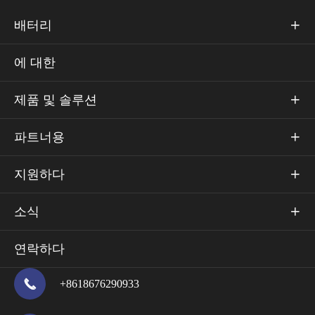
배터리

에 대한
제품 및 솔루션

파트너용

지원하다

소식

연락하다

+8618676290933