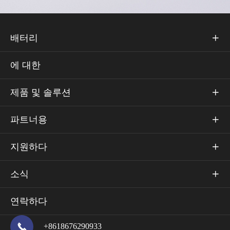
배터리

에 대한
제품 및 솔루션

파트너용

지원하다

소식

연락하다

+8618676290933