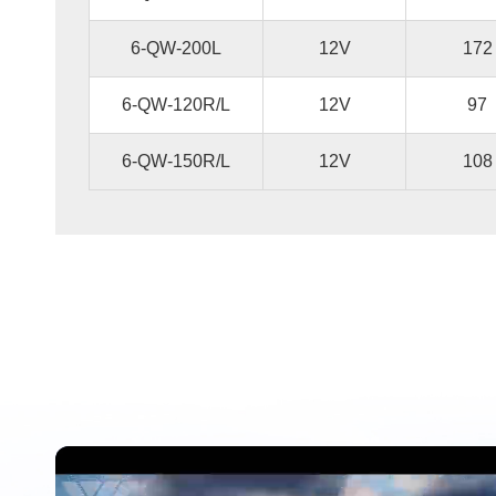
6-QW-200L
12V
172
6-QW-120R/L
12V
97
6-QW-150R/L
12V
108