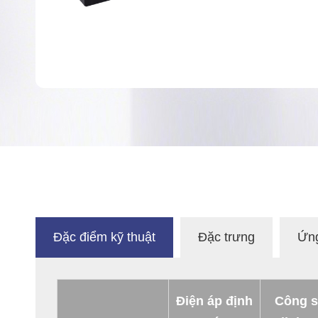
Đặc điểm kỹ thuật
Đặc trưng
Ứn
Điện áp định
Công s