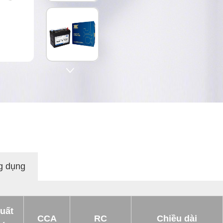

g dụng
uất
CCA
RC
Chiều dài