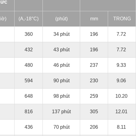
mức
giờ)
(A,-18°C)
(phút)
mm
TRONG
360
34 phút
196
7.72
432
43 phút
196
7.72
480
46 phút
237
9.33
594
90 phút
230
9.06
648
98 phút
259
10.20
816
137 phút
305
12.01
436
70 phút
206
8.11