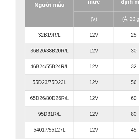
mức
định 
Người mẫu
(V)
(À, 20 
32B19R/L
12V
25
36B20/38B20R/L
12V
30
46B24/55B24R/L
12V
32
55D23/75D23L
12V
56
65D26/80D26R/L
12V
60
95D31R/L
12V
80
54017/55127L
12V
45