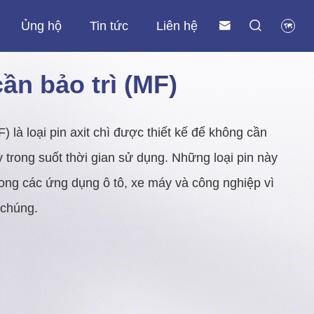
Ủng hộ
Tin tức
Liên hệ



Lithium ESS & năng lượng mặt trời
Pin Lithium Viễn thông & Truyền thông
ESS Thương mại & Công nghiệp (C&I)
Hệ thống lưu trữ năng lượng mặt trời & dân dụng
ần bảo trì (MF)
) là loại pin axit chì được thiết kế để không cần
 trong suốt thời gian sử dụng. Những loại pin này
rong các ứng dụng ô tô, xe máy và công nghiệp vì
a chúng.