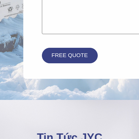
Tin Tức JYC