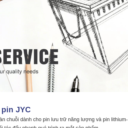
 pin JYC
 chuỗi dành cho pin lưu trữ năng lượng và pin lithium-
ối tác đẩy nhanh quá trình ra mắt sản phẩm.