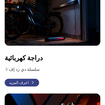
دراجة كهربائية
سلسلة دي زد إف


اعرف المزيد