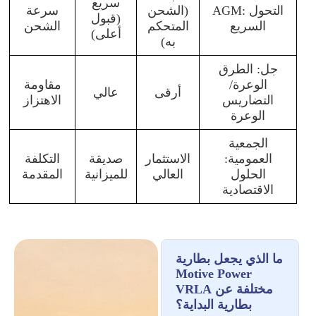
سريع
AGM: التحول
(الشحن
سرعة
(قبول
السريع
المتحكم
الشحن
أعلى)
به)
جل: الطرق
الوعرة/
مقاومة
أرقى
عالي
التضاريس
الاهتزاز
الوعرة
الجمعية
العمومية:
الاستثمار
صديقة
التكلفة
الحلول
العالي
للميزانية
المقدمة
الاقتصادية
ما الذي يجعل بطارية
Motive Power
VRLA مختلفة عن
بطارية البداية؟