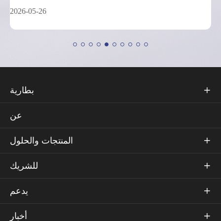
2026-05-26
بطارية

عن
المنتجات والحلول

للشريك

يدعم

أخبار
