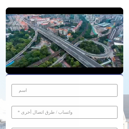
داخل بطارية VRLA،
الألواح بالكامل، مما
الرافعات الشوكية أو
مما قد يقلل النطاق
يحافظ على أقصى مدى
الدراجات البخارية
الفعال بنسبة 20% إلى
للمركبة وصحة
الثقيلة.
30%. تعود السعة عادةً
البطارية.
إلى وضعها الطبيعي
بمجرد ارتفاع درجة
حرارة البطارية.