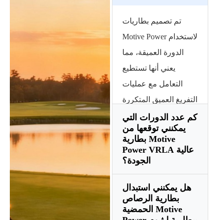
تم تصميم بطاريات
Motive Power لاستخدام
الدورة العميقة، مما
يعني أنها تستطيع
التعامل مع عمليات
التفريغ العميق المتكررة
(حتى 80%) لتوفير
كم عدد الدورات التي
يمكنني توقعها من
طاقة مستدامة
بطارية Motive
للمحركات الكهربائية.
Power VRLA عالية
الجودة؟
في المقابل، تم تصميم
بطاريات البداية (SLI)
هل يمكنني استبدال
توفر بطارية VRLA
فقط للدفعات القصيرة
بطارية الرصاص
المتميزة ذات الدورة
الحمضية Motive
ذات التيار العالي
Power ببطارية ليثيوم