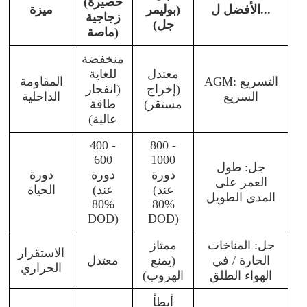
(حصيرة
الأفضل ل...
(بوليمر
ميزة
زجاجية
جل)
ماصة)
منخفضة
معتدل
للغاية
AGM: التسريع
المقاومة
(إخراج
(انفجار
السريع
الداخلية
مستقر)
طاقة
عالية)
400 -
800 -
600
1000
جل: طول
دورة
دورة
دورة
العمر على
(عند
(عند
الحياة
المدى الطويل
80%
80%
DOD)
DOD)
جل: المناخات
ممتاز
الاستقرار
الحارة / في
(يمنع
معتدل
الحراري
الهواء الطلق
الهروب)
أبطأ