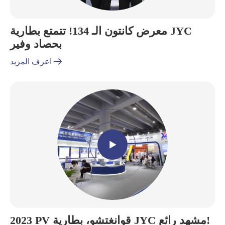
معرض كانتون الـ 134! تتمتع بطارية JYC
بحصاد وفير

اعرف المزيد

2023 PV قوانغتشو، بطارية JYC مشهد رائع!