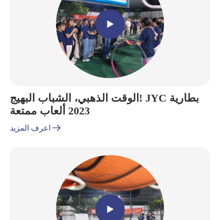

الوقت الذهبي، الشباب البهيج! JYC بطارية
2023 ألعاب ممتعة

اعرف المزيد
