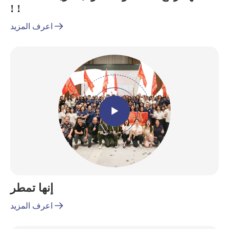
! !

اعرف المزيد

إنها تمطر

اعرف المزيد