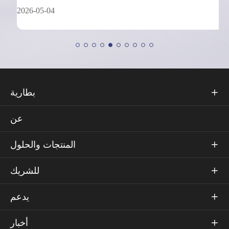
2026-05-04
بطارية

عن
المنتجات والحلول

للشريك

يدعم

أخبار
