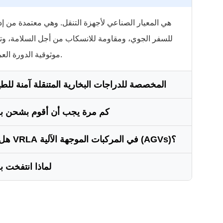
موثوقية الدورة العميقة اللازمة للاستقلال اليومي.
هل بطاريات VRLA المخصصة للدراجات البخارية المتنقلة آمنة ل
كم مرة يجب أن أقوم بشحن بطا
الطائرات. ومع ذلك، يجب عليك دائمًا إخطار شركة ا
هل يمكنني استخدام بطاريات VRLA في المركبات الموجهة الآلية (AGVs)؟
يجب عليك شحنه بعد كل استخدام. حتى لو كنت ت
ب
البطارية، فإن بطاريات الرصاص الحمضية تدوم لفترة أط
لماذا انتفخت ب
الأولية وسلامتها. إنها مثالية لأنظمة الشحن الاحتما
عادة ما يحدث التورم بسبب الشحن الزائد أو الحرارة 
الضغط الداخلي. في حالة انتفاخ البطارية، يجب فصلها واس