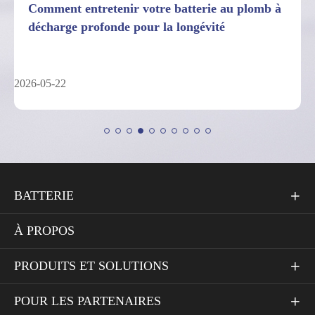
 plomb à
7 faits sur les limites de performances des
batteries au plomb à décharge profonde
2026-05-04
BATTERIE

À PROPOS
PRODUITS ET SOLUTIONS

POUR LES PARTENAIRES
