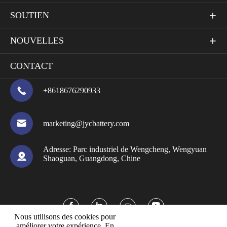
SOUTIEN

NOUVELLES

CONTACT

+8618676290933

marketing@jycbattery.com
Adresse:
Parc industriel de Wengcheng, Wengyuan

Shaoguan, Guangdong, Chine



Nous utilisons des cookies pour
améliorer votre expérience. En