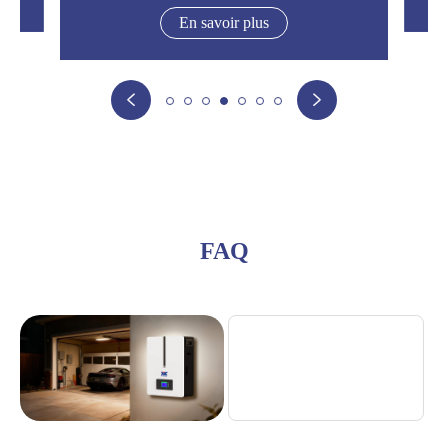
En savoir plus


FAQ