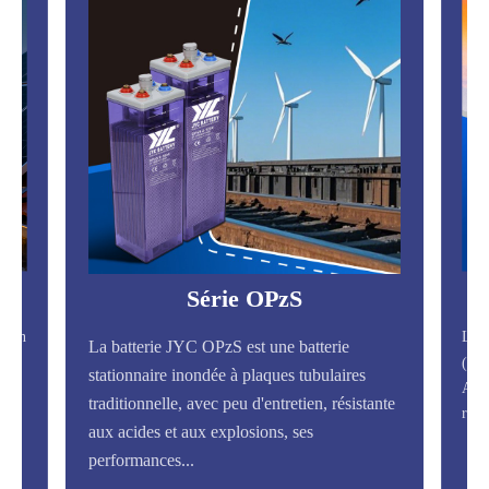
Série OPzS
ec un
Les
La batterie JYC OPzS est une batterie
ycle
(Hig
stationnaire inondée à plaques tubulaires
e
AGM
traditionnelle, avec peu d'entretien, résistante
rési
aux acides et aux explosions, ses
performances...