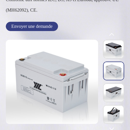
(MH62092), CE.
Envoyer une demande

