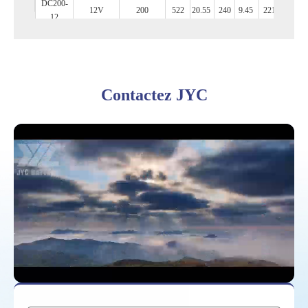
DC200-
12V
200
522
20.55
240
9.45
221
8.70
12
DC250-
12V
250
522
20.55
268
10.55
220
8.66
12
DC300-6
6V
300
295
11.61
178
7.01
346
13.62
DC405-6
Contactez JYC
(20
6V
380
295
11.61
178
7.01
405
15.94
heures)