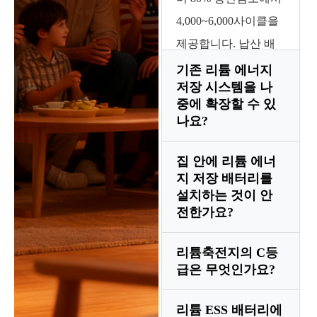
4,000~6,000사이클을
제공합니다. 납산 배
터리는 일반적으로
기존 리튬 에너지
저장 시스템을 나
3~5년마다 교체해야
중에 확장할 수 있
하므로 시간이 지남에
나요?
따라 리튬의 비용 효
율성이 훨씬 높아집니
집 안에 리튬 에너
대부분의 모듈식 리튬
지 저장 배터리를
다.
시스템은 병렬 확장을
설치하는 것이 안
허용합니다. 그러나
전한가요?
설치 첫 해 이내에 새
리튬축전지의 C등
모듈을 추가하는 것이
예, LiFePO4(LFP) 에
급은 무엇인가요?
가장 좋습니다. 원래
너지 저장 시스템은
배터리가 상당히 노후
가스가 발생하지 않고
리튬 ESS 배터리에
C 등급은 배터리가 얼