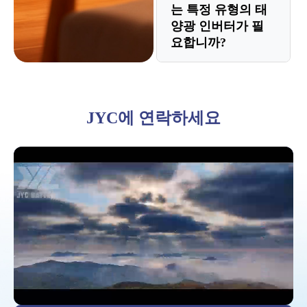
된 경우 내부 저항이
열 폭주 임계값이 높
는 특정 유형의 태
마나 빨리 충전 또는
양광 인버터가 필
높아 새 모듈이 더 많
기 때문에 실내 설치
방전될 수 있는지를
요합니까?
은 부하를 전달할 수
에 매우 안전한 것으
나타냅니다. 예를 들
있습니다.
로 간주됩니다. 대부
어, 1C 등급은 100Ah
예, 리튬 호환 하이브
분의 주거용 유닛은
배터리가 1시간 안에
리드 인버터가 필요합
JYC에 연락하세요
추가 보호를 위해
100A에서 완전히 방
니다. 이러한 인버터
IP65 등급 인클로저에
전될 수 있음을 의미
에는 안전하고 효율적
보관됩니다.
합니다. 대부분의 ESS
인 작동을 위해 배터
배터리는 성능과 수명
리 관리 시스템(BMS)
의 균형을 맞추기 위
과 동기화하는 데 필
해 0.5C 또는 1C에 최
요한 충전 알고리즘과
적화되어 있습니다.
통신 포트가 있습니
다.