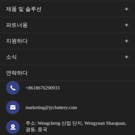
제품 및 솔루션

파트너용

지원하다

소식

연락하다

+8618676290933

marketing@jycbattery.com
주소:
Wengcheng 산업 단지, Wengyuan Shaoguan,

광동, 중국