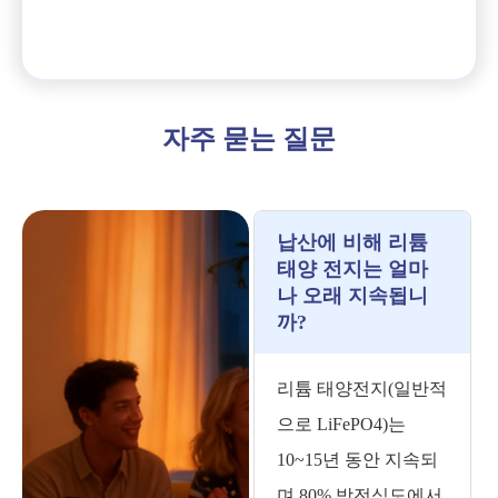
자주 묻는 질문
납산에 비해 리튬
태양 전지는 얼마
나 오래 지속됩니
까?
리튬 태양전지(일반적
으로 LiFePO4)는
10~15년 동안 지속되
며 80% 방전심도에서