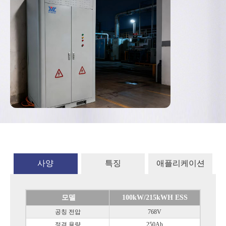
사양
특징
애플리케이션
모델
100kW/215kWH ESS
공칭 전압
768V
정격 용량
250Ah