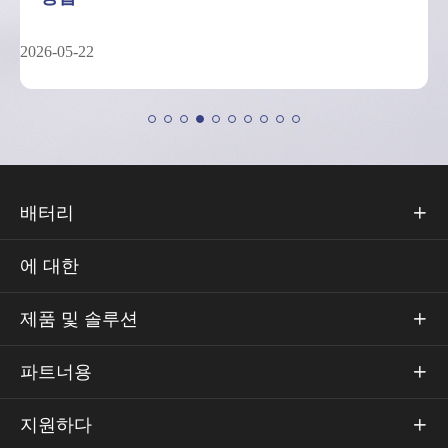
2026-05-04
배터리

에 대한
제품 및 솔루션

파트너용

지원하다
