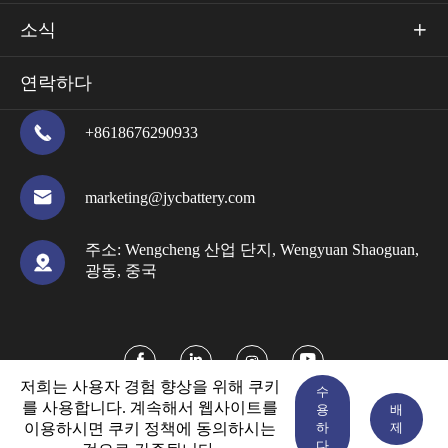
소식

연락하다

+8618676290933

marketing@jycbattery.com
주소:
Wengcheng 산업 단지, Wengyuan Shaoguan,

광동, 중국



저희는 사용자 경험 향상을 위해 쿠키
수
를 사용합니다. 계속해서 웹사이트를
용
배
이용하시면 쿠키 정책에 동의하시는
하
제


다