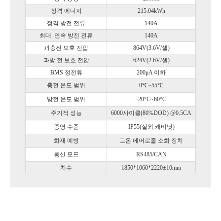
정격 에너지
215.04kWh
정격 방전 전류
140A
최대. 연속 방전 전류
140A
과충전 보호 전압
864V(3.6V/셀)
과방 전 보호 전압
624V(2.6V/셀)
BMS 정전류
200μA 이하
충전 온도 범위
0℃~55℃
방전 온도 범위
-20°C~60°C
주기적 성능
6000사이클(80%DOD) @0.5CA
증명 수준
IP55(실외 캐비닛)
화재 예방
고온 에어로졸 소화 장치
통신 모드
RS485/CAN
치수
1850*1060*2220±10mm
무게
약 2.3톤