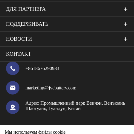
ДЛЯ ПАРТНЕРА

ПОДДЕРЖИВАТЬ

НОВОСТИ

КОНТАКТ

+8618676290933

marketing@jycbattery.com
Адрес:
Промышленный парк Венчэн, Венъюань

Шаогуань, Гуандун, Китай
Мы используем файлы cookie