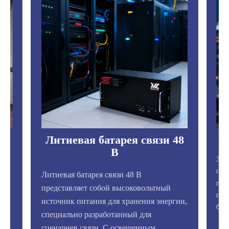
Литиевая батарея связи 48
В
Зам
пок
Литиевая батарея связи 48 В
пре
представляет собой высоковольтный
гер
источник питания для хранения энергии,
,
бат
специально разработанный для
сценариев связи. С освещенным...