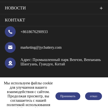
НОВОСТИ

КОНТАКТ

+8618676290933

marketing@jycbattery.com
Адрес:
Промышленный парк Венчэн, Венъюань

Шаогуань, Гуандун, Китай
Мы используем файлы cookie



для улучшения вашего
взаимодействия с сайтом.
Продолжая просмотр, вы
Принимать
отказ
соглашаетесь с нашей
политикой использования

