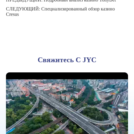
СЛЕДУЮЩИЙ:
Специализированный обзор казино
Cresus
Свяжитесь С JYC