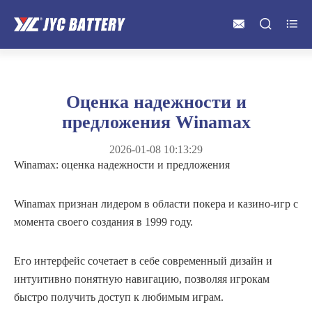



Оценка надежности и
предложения Winamax
2026-01-08 10:13:29
Winamax: оценка надежности и предложения
Winamax признан лидером в области покера и казино-игр с
момента своего создания в 1999 году.
Его интерфейс сочетает в себе современный дизайн и
интуитивно понятную навигацию, позволяя игрокам
быстро получить доступ к любимым играм.