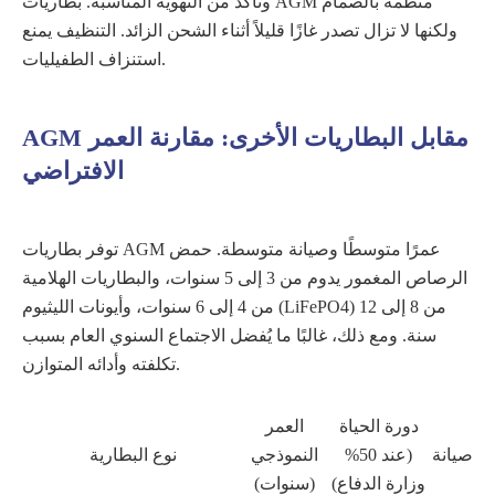
وتأكد من التهوية المناسبة. بطاريات AGM منظمة بالصمام
ولكنها لا تزال تصدر غازًا قليلاً أثناء الشحن الزائد. التنظيف يمنع
استنزاف الطفيليات.
AGM مقابل البطاريات الأخرى: مقارنة العمر
الافتراضي
توفر بطاريات AGM عمرًا متوسطًا وصيانة متوسطة. حمض
الرصاص المغمور يدوم من 3 إلى 5 سنوات، والبطاريات الهلامية
من 4 إلى 6 سنوات، وأيونات الليثيوم (LiFePO4) من 8 إلى 12
سنة. ومع ذلك، غالبًا ما يُفضل الاجتماع السنوي العام بسبب
تكلفته وأدائه المتوازن.
دورة الحياة
العمر
صيانة
(عند 50%
النموذجي
نوع البطارية
وزارة الدفاع)
(سنوات)