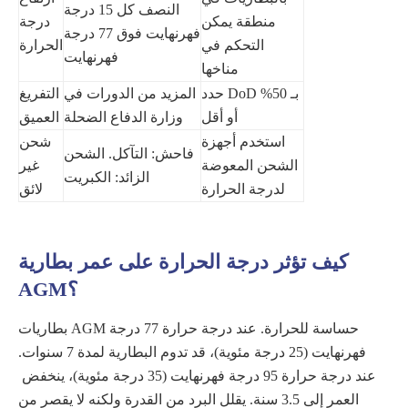
النصف كل 15 درجة
منطقة يمكن
درجة
فهرنهايت فوق 77 درجة
التحكم في
الحرارة
فهرنهايت
مناخها
حدد DoD بـ 50%
المزيد من الدورات في
التفريغ
أو أقل
وزارة الدفاع الضحلة
العميق
استخدم أجهزة
شحن
فاحش: التآكل. الشحن
الشحن المعوضة
غير
الزائد: الكبريت
لدرجة الحرارة
لائق
كيف تؤثر درجة الحرارة على عمر بطارية
AGM؟
بطاريات AGM حساسة للحرارة. عند درجة حرارة 77 درجة
فهرنهايت (25 درجة مئوية)، قد تدوم البطارية لمدة 7 سنوات.
عند درجة حرارة 95 درجة فهرنهايت (35 درجة مئوية)، ينخفض ​​
العمر إلى 3.5 سنة. يقلل البرد من القدرة ولكنه لا يقصر من