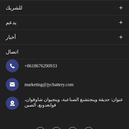
للشريك

يدعم

أخبار

اتصال

+8618676290933

marketing@jycbattery.com
عنوان:
حديقة وينجتشنغ الصناعية، وينجيوان شاوقوان،

قوانغدونغ، الصين