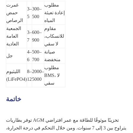
مطلوب
غمرت
3–
300–
إعادة تعبئة
حمض
5
500
المياه
الرصاص
مقاوم
الجمعية
3–
600–
للانسكاب،
العامة
7
900
لا سقي
العادية
صيانة
500–
4–
جل
منخفضة
700
6
مطلوب
2000–
8–
الليثيوم
BMS، لا
(LiFePO4)
12
5000
سقي
خاتمة
توفر بطاريات AGM تخزينًا موثوقًا للطاقة مع عمر افتراضي
يتراوح بين 3 إلى 7 سنوات. ومن خلال التحكم في درجة الحرارة،