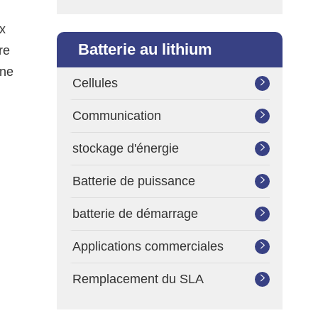
x
Batterie au lithium
re
ène
Cellules

Communication

stockage d'énergie

Batterie de puissance

batterie de démarrage

Applications commerciales

Remplacement du SLA
