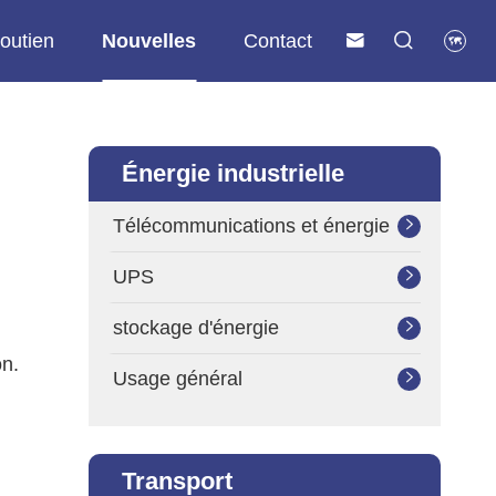
outien
Nouvelles
Contact



Énergie industrielle
Télécommunications et énergie

UPS

stockage d'énergie

on.
Usage général

Transport