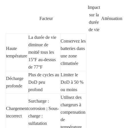
Impact
sur la
Facteur
Atténuation
durée
de vie
La durée de vie
Conservez les
diminue de
Haute
batteries dans
moitié tous les
température
une zone
15°F au-dessus
climatisée
de 77°F
Plus de cycles au
Limiter le
Décharge
DoD peu
DoD à 50 %
profonde
profond
ou moins
Utilisez des
Surcharge :
chargeurs à
Chargement
corrosion ; Sous-
compensation
incorrect
charge :
de
sulfatation
température