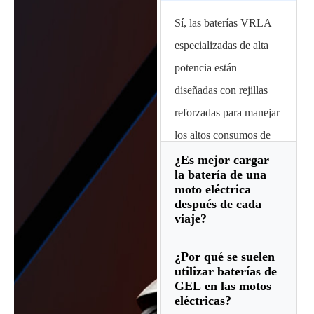
Sí, las baterías VRLA
especializadas de alta
potencia están
diseñadas con rejillas
reforzadas para manejar
los altos consumos de
corriente necesarios
¿Es mejor cargar
la batería de una
durante la aceleración
moto eléctrica
rápida y el ascenso
después de cada
viaje?
cuesta arriba sin una
caída excesiva de
¿Por qué se suelen
Sí. Las baterías de
voltaje.
utilizar baterías de
plomo-ácido prefieren
GEL en las motos
eléctricas?
permanecer en un