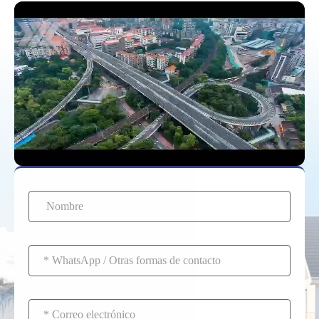
6 baterías VRLA
cargarse por completo
(sistemas de 48 V a 72
que antes (lo que indica
V). Es vital reemplazar
una pérdida de
todo el conjunto de una
capacidad).
vez para garantizar el
equilibrio de voltaje en
todo el paquete.