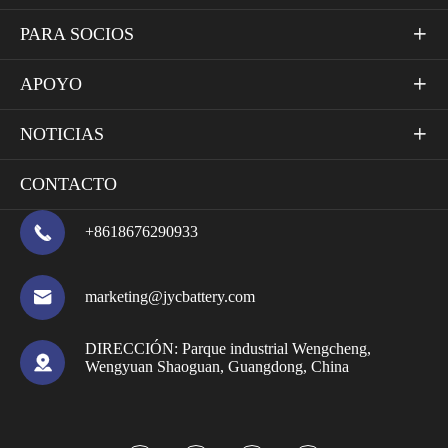
PARA SOCIOS

APOYO

NOTICIAS

CONTACTO

+8618676290933

marketing@jycbattery.com
DIRECCIÓN:
Parque industrial Wengcheng,

Wengyuan Shaoguan, Guangdong, China