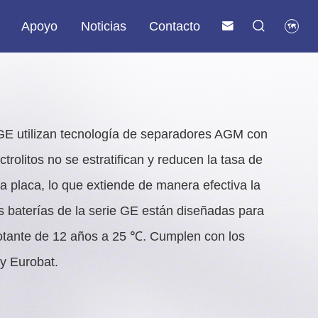
Apoyo
Noticias
Contacto



ado (HD)
Batería de litio para telecomunicaciones y comunicaciones
Sistema de almacenamiento de energía solar y residencial
 GE utilizan tecnología de separadores AGM con
ectrolitos no se estratifican y reducen la tasa de
 la placa, lo que extiende de manera efectiva la
Las baterías de la serie GE están diseñadas para
flotante de 12 años a 25 ℃. Cumplen con los
y Eurobat.