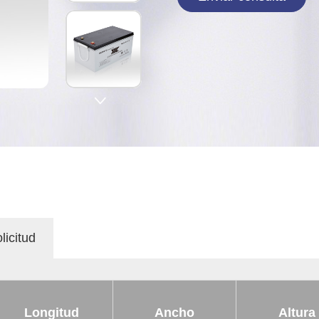

licitud
Longitud
Ancho
Altura