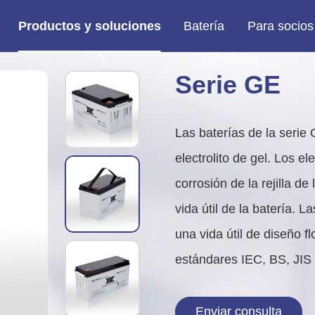
Productos y soluciones
Batería
Para socios

ento (MF)
Batería de motocicleta MF
Fabricante de equipos originales (OEM)/fabricante de diseños originales (ODM)
Servicio pesado y marino
Batería para camión de servicio pes
Batería marina de ciclo profundo
Serie GE
Las baterías de la serie
electrolito de gel. Los el
corrosión de la rejilla de
vida útil de la batería. 
una vida útil de diseño 
estándares IEC, BS, JIS 
Enviar consulta