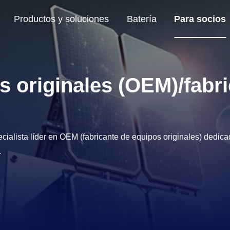
Productos y soluciones
Batería
Para socios
ento (MF)
Batería de motocicleta MF
Fabricante de equipos originales (OEM)/fabricante de diseños originales (ODM)
Servicio pesado y marino
Batería para camión de servicio pes
Batería marina de ciclo profundo
s originales (OEM)/fabr
 líder en OEM (fabricante de equipos originales) dedicado 
.