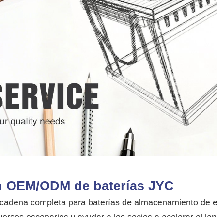
ión OEM/ODM de baterías JYC
dena completa para baterías de almacenamiento de ener
versos escenarios y ayudar a los socios a acelerar el la