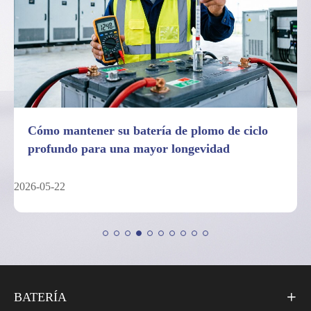
Cómo mantener su batería de plomo de ciclo
7 da
profundo para una mayor longevidad
bate
6-05-22
2026-05
BATERÍA
