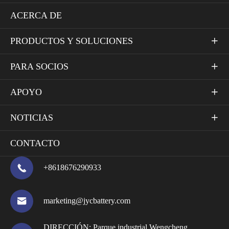
ACERCA DE
PRODUCTOS Y SOLUCIONES

PARA SOCIOS

APOYO

NOTICIAS

CONTACTO

+8618676290933

marketing@jycbattery.com
DIRECCIÓN:
Parque industrial Wengcheng,