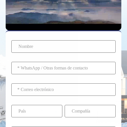
sincronizarse con el
La mayoría de las
Sistema de gestión de
baterías ESS están
batería (BMS) para un
optimizadas para 0,5 °C
funcionamiento seguro
o 1 °C para equilibrar el
y eficiente.
rendimiento y la
longevidad.