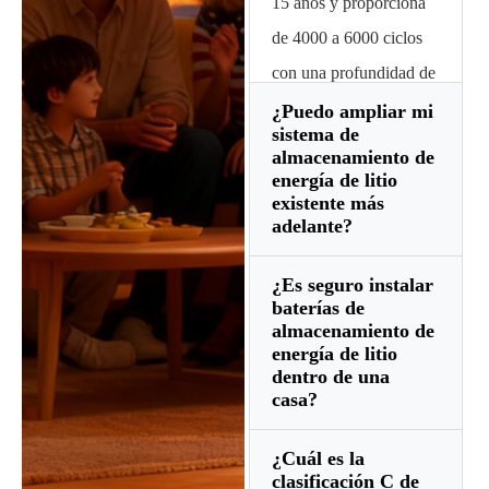
15 años y proporciona
de 4000 a 6000 ciclos
con una profundidad de
descarga del 80 %. Las
¿Puedo ampliar mi
sistema de
baterías de plomo-ácido
almacenamiento de
generalmente requieren
energía de litio
existente más
reemplazo cada 3 a 5
adelante?
años, lo que hace que el
litio sea mucho más
¿Es seguro instalar
La mayoría de los
baterías de
rentable con el tiempo.
sistemas modulares de
almacenamiento de
energía de litio
litio permiten una
dentro de una
expansión paralela. Sin
casa?
embargo, es mejor
¿Cuál es la
Sí, los sistemas de
agregar nuevos
clasificación C de