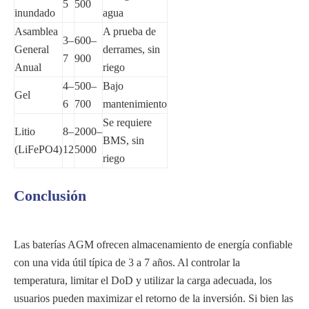
5
500
inundado
agua
Asamblea
A prueba de
3–
600–
General
derrames, sin
7
900
Anual
riego
4–
500–
Bajo
Gel
6
700
mantenimiento
Se requiere
Litio
8–
2000–
BMS, sin
(LiFePO4)
12
5000
riego
Conclusión
Las baterías AGM ofrecen almacenamiento de energía confiable
con una vida útil típica de 3 a 7 años. Al controlar la
temperatura, limitar el DoD y utilizar la carga adecuada, los
usuarios pueden maximizar el retorno de la inversión. Si bien las