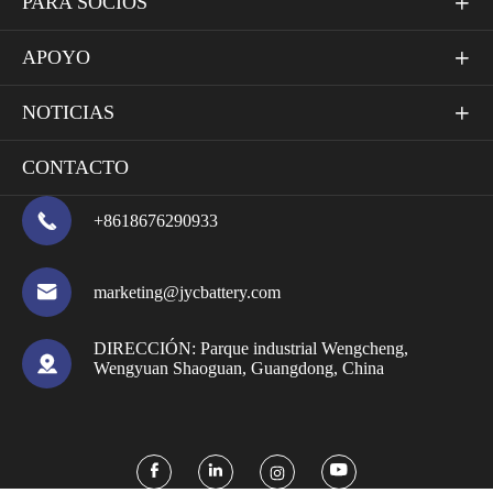
PARA SOCIOS

APOYO

NOTICIAS

CONTACTO

+8618676290933

marketing@jycbattery.com
DIRECCIÓN:
Parque industrial Wengcheng,

Wengyuan Shaoguan, Guangdong, China


